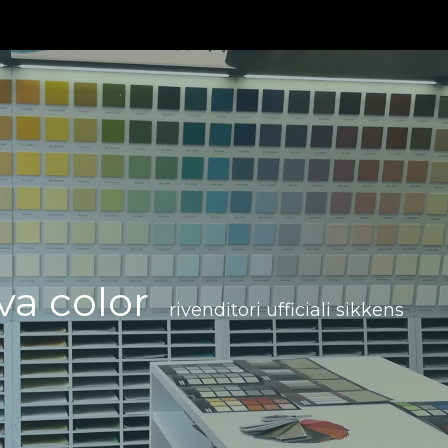
va color
rivenditori ufficiali sikkens