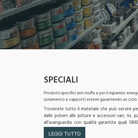
SPECIALI
Prodotti specifici anti muffa e per il risparmio energ
isolamento e cappotti esterni garantendo un cicl
Troverete tutto il materiale che può servire per 
dalle polveri alle pitture e accessori vari; ns. 
all’avanguardia con qualità garantita quali
BRENTA,MIRKA,FILA,ELEKTA , BAIXENS,SARATOGA 
LEGGI TUTTO