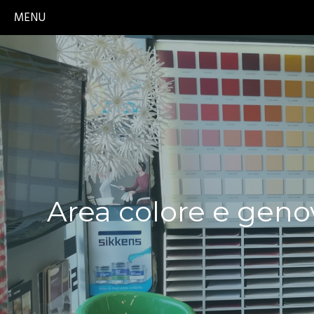
MENU
Area colore e geno