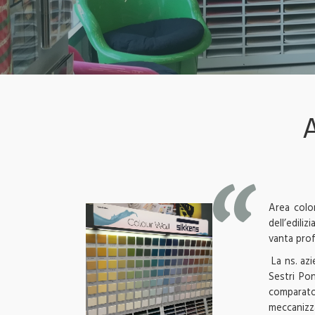
Area color
dell’edili
vanta prof
La ns. az
Sestri Pon
comparato
meccanizza