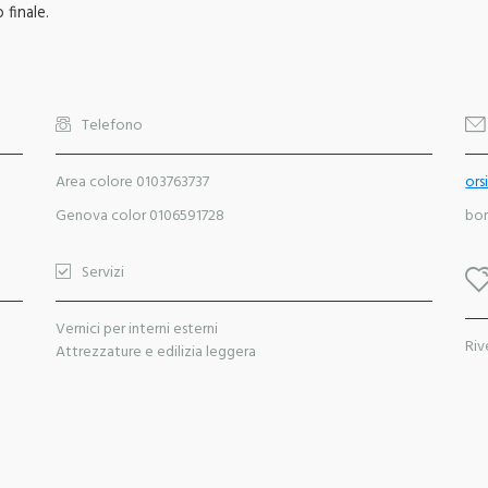
o finale.
Telefono
Area colore 0103763737
ors
Genova color 0106591728
bor
Servizi
Vernici per interni esterni
Riv
Attrezzature e edilizia leggera