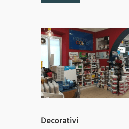
Al centro del nostro impegno è il cliente al qua
- Una valida consulenza tecnica per la soluzione
- Il miglior prodotto, frutto della continua ricerc
nazionale ed estero.
- Informazione continua su tutte le novità ed op
tecnici di aggiornamento ed incontri in sede con
Decorativi