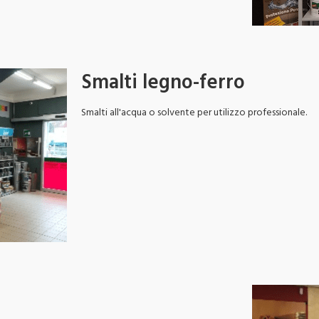
le garantiamo:
 più idonea a ogni esigenza.
a dei migliori materiali reperibili sul mercato
Smalti legno-ferro
portunità che il mercato offre, attraverso corsi
 personale specializzato.
Smalti all'acqua o solvente per utilizzo professionale.