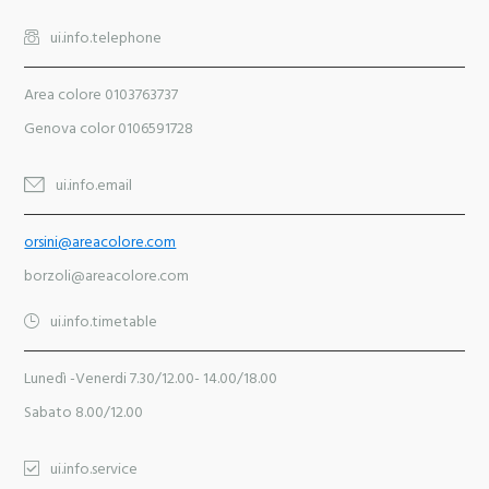
ui.info.telephone
Area colore 0103763737
Genova color 0106591728
ui.info.email
orsini@areacolore.com
borzoli@areacolore.com
ui.info.timetable
Lunedì -venerdi 7.30/12.00- 14.00/18.00
Sabato 8.00/12.00
ui.info.service